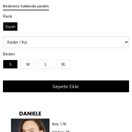
Bedeniniz hakkında yardım
Renk
Siyah
Beden
S
M
L
XL