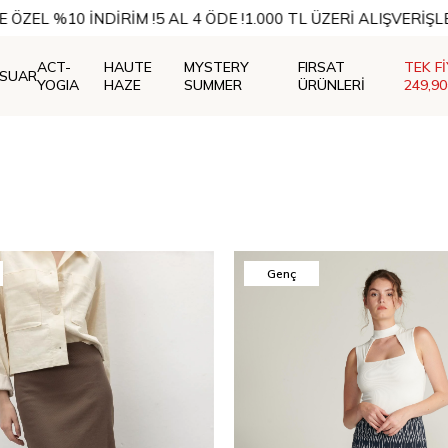
 ÖZEL %10 İNDİRİM !
5 AL 4 ÖDE !
1.000 TL ÜZERİ ALIŞVERİŞL
ACT-
HAUTE
MYSTERY
FIRSAT
TEK F
ESUAR
YOGIA
HAZE
SUMMER
ÜRÜNLERİ
249,90
Genç