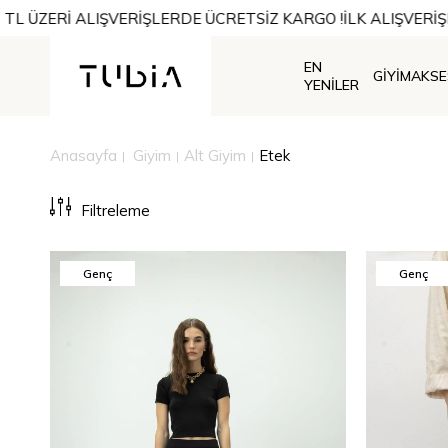
 TL ÜZERİ ALIŞVERİŞLERDE ÜCRETSİZ KARGO !
İLK ALIŞVERİŞE
EN
GİYİM
AKS
YENİLER
Anasayfa
Giyim
Alt Giyim
Etek
Filtreleme
Genç
Genç