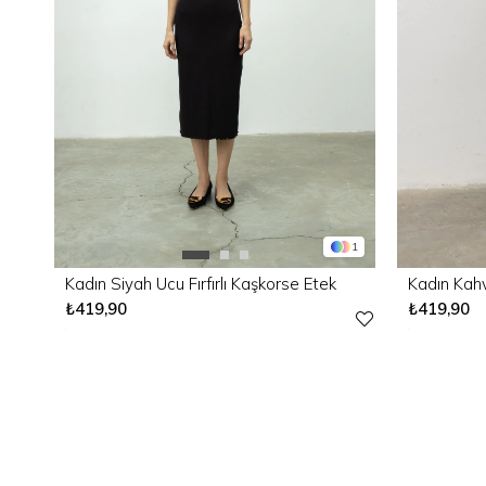
1
Kadın Siyah Ucu Fırfırlı Kaşkorse Etek
₺419,90
₺419,90