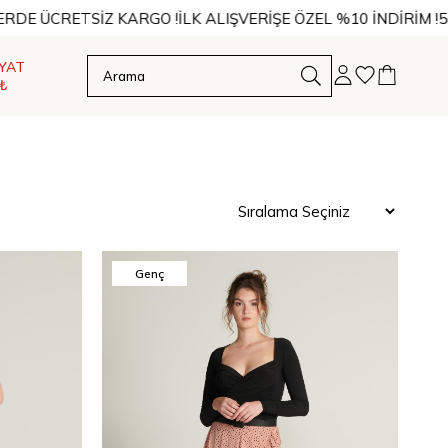
ERDE ÜCRETSİZ KARGO !
İLK ALIŞVERİŞE ÖZEL %10 İNDİRİM !
5 
İYAT
₺
Genç