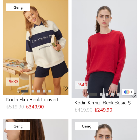
Genç
%33
%40
3
Kadın Ekru Renk Lacivert Detaylı Los Angeles Baskılı Sweatshirt
Kadın Kırmızı Renk Basic Şardonsuz Sweatshirt
₺519,90
₺349,90
₺419,90
₺249,90
Genç
Genç