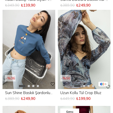
₺389,90
₺249,90
₺349,90
₺139,90
%36
%56
1
Sun Shine Baskılı Şardonlu Crop Sweatshirt
Uzun Kollu Tül Crop Bluz
₺389,90
₺249,90
₺449,90
₺199,90
Genç