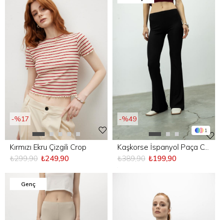
%17
%49
1
Kırmızı Ekru Çizgili Crop
Kaşkorse İspanyol Paça Cepsiz Pantolon
₺299,90
₺249,90
₺389,90
₺199,90
Genç