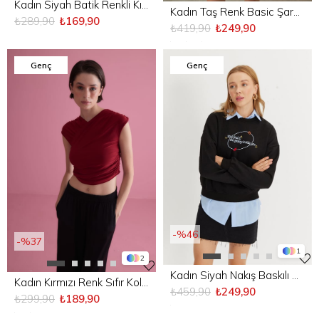
Kadın Siyah Batik Renkli Kısa Kollu Fırfırlı T-Shirt
Kadın Taş Renk Basic Şardonsuz Sweatshirt
₺289,90
₺169,90
₺419,90
₺249,90
Genç
Genç
%46
%37
1
2
Kadın Siyah Nakış Baskılı Oversize Kısa Sweatshirt
Kadın Kırmızı Renk Sıfır Kol Bağlamalı Bluz
₺459,90
₺249,90
₺299,90
₺189,90