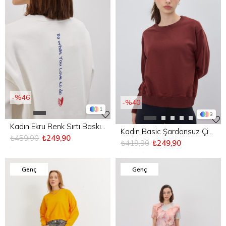
%46
%40
1
3
Kadın Ekru Renk Sırtı Baskılı Oversize Sweatshirt
Kadın Basic Şardonsuz Çikolata Renk Sweatshirt
₺459,90
₺249,90
₺419,90
₺249,90
Genç
Genç