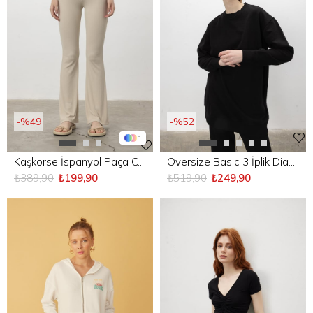
%49
%52
1
Kaşkorse İspanyol Paça Cepsiz Pantolon
Oversize Basic 3 İplik Diagonel Kumaş Şardonsuz Uzun Sweatshirt
₺389,90
₺199,90
₺519,90
₺249,90