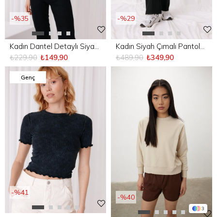
%35
%29
Kadın Dantel Detaylı Siyah Büstiyer Crop
Kadın Siyah Çımalı Pantolon
₺229,90
₺149,90
₺489,90
₺349,90
Genç
%41
%40
3