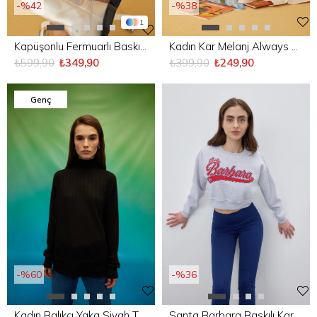
%42
%38
1
Kapüşonlu Fermuarlı Baskı Detaylı Sweatshirt
Kadın Kar Melanj Always You Baskılı Kısa Sweatshirt
₺599,90
₺349,90
₺399,90
₺249,90
Genç
%36
%60
Santa Barbara Baskılı Kar Melanj Şardonlu Crop Sweatshirt
Kadın Balıkçı Yaka Siyah T-Shirt