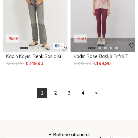
%38
%50
1
Kadın Kayısı Renk Basic Kısa Sweatshirt
Kadın Rose Baskılı Fırfırlı T-Shirt
₺399,90
₺249,90
₺399,90
₺199,90
1
2
3
4
>
E-Bültene abone ol