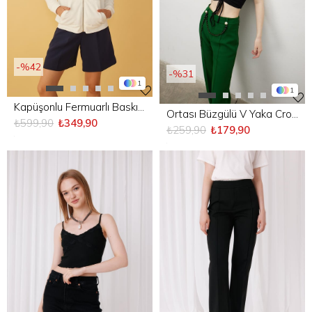
%42
%31
1
1
Kapüşonlu Fermuarlı Baskı Detaylı Sweatshirt
Ortası Büzgülü V Yaka Crop Bluz
₺599,90
₺349,90
₺259,90
₺179,90