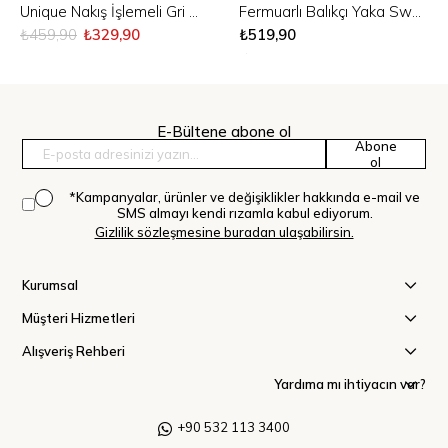
Fermuarlı Balıkçı Yaka Sweatshirt
Unique Nakış İşlemeli Gri Melanj Sweatshirt
₺519,90
₺459,90
₺329,90
E-Bültene abone ol
Abone
ol
*Kampanyalar, ürünler ve değişiklikler hakkında e-mail ve
SMS almayı kendi rızamla kabul ediyorum.
Gizlilik sözleşmesine buradan ulaşabilirsin.
Kurumsal
Müşteri Hizmetleri
Alışveriş Rehberi
Yardıma mı ihtiyacın var?
+90 532 113 3400