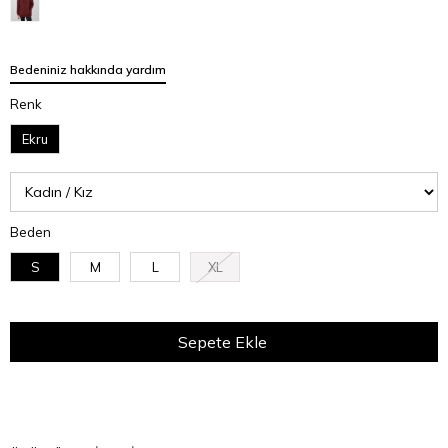
Bedeniniz hakkında yardım
Renk
Ekru
Beden
S
M
L
XL