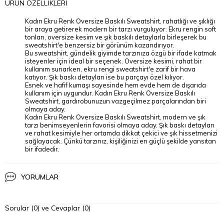
ÜRÜN ÖZELLIKLERI
Kadın Ekru Renk Oversize Baskılı Sweatshirt, rahatlığı ve şıklığı
bir araya getirerek modern bir tarzı vurguluyor. Ekru rengin soft
tonları, oversize kesim ve şık baskılı detaylarla birleşerek bu
sweatshirt'e benzersiz bir görünüm kazandırıyor.
Bu sweatshirt, gündelik giyimde tarzınıza özgü bir ifade katmak
isteyenler için ideal bir seçenek. Oversize kesimi, rahat bir
kullanım sunarken, ekru rengi sweatshirt'e zarif bir hava
katıyor. Şık baskı detayları ise bu parçayı özel kılıyor.
Esnek ve hafif kumaşı sayesinde hem evde hem de dışarıda
kullanım için uygundur. Kadın Ekru Renk Oversize Baskılı
Sweatshirt, gardırobunuzun vazgeçilmez parçalarından biri
olmaya aday.
Kadın Ekru Renk Oversize Baskılı Sweatshirt, modern ve şık
tarzı benimseyenlerin favorisi olmaya aday. Şık baskı detayları
ve rahat kesimiyle her ortamda dikkat çekici ve şık hissetmenizi
sağlayacak. Çünkü tarzınız, kişiliğinizi en güçlü şekilde yansıtan
bir ifadedir.
YORUMLAR
Sorular (0) ve Cevaplar (0)