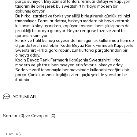
parça sunuyor. Beyazın saf tonları, fermuar detayı ve kapüşon
tasarımı ile birleşerek bu sweatshirt hırkaya modern bir
dokunuş katıyor.
Bu hırka, zarafeti ve fonksiyonelliği birleştirerek günlük stilinizi
tamamlıyor. Fermuar detayı, hırkaya modern bir hava katarak
kullanımı kolaylaştırırken, kapüşon tasarımı hem şıklığı hem de
pratikliği bir araya getiriyor. Beyaz rengi ise taze ve zarif bir
görünüm sunuyor.
Esnek ve hafif kumaşı sayesinde hem günlük kullanımda hem de
dışarıda tercih edilebilir. Kadın Beyaz Renk Fermuarlı Kapüşonlu
Sweatshirt Hırka, gardırobunuzun kurtarıcı parçalarından biri
olmaya aday.
Kadın Beyaz Renk Fermuarlı Kapüşonlu Sweatshirt Hırka,
modern ve şık tarzı benimseyenlerin favorisi olmaya aday.
Sade ve zarif tasarımıyla her mevsimde kullanabileceğiniz bir
parça. Çünkü tarzınız, kişiliğinizi en güçlü şekilde yansıtan bir
ifadedir.
YORUMLAR
Sorular (0) ve Cevaplar (0)
PAYLAŞ