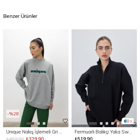
Benzer Ürünler
%28
1
Fermuarlı Balıkçı Yaka Sweatshirt
Unique Nakış İşlemeli Gri Melanj Sweatshirt
₺519,90
₺459,90
₺329,90